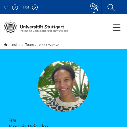
Uni
F
04
Institut für Zellbiologie und Immunologie
Senait Wieske
Institut
Team
Frau
Senait Wieske