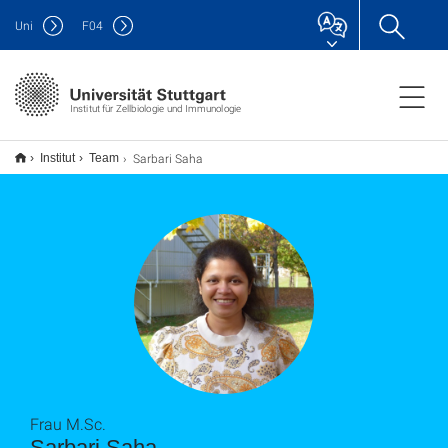
Uni
F
04
Institut für Zellbiologie und Immunologie
Sarbari Saha
Institut
Team
Frau M.Sc.
Sarbari Saha