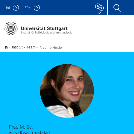
Uni
F
04
Institut für Zellbiologie und Immunologie
Nadine Heidel
Institut
Team
Frau M. Sc.
Nadine Heidel